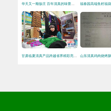
华天又一顺饭庄 百年清真的味蕾传承，火锅与炒菜的双重享受
甘肃临夏清真产品跨越省界精彩亮相宁夏，传承地道清真文化