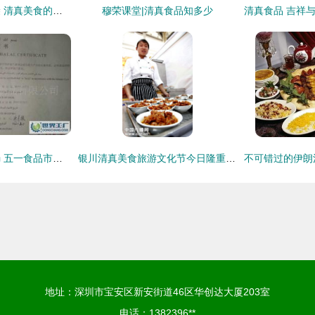
福春园高端鱼籽福袋 清真美食的匠心之选，点亮街头风味新潮流
穆荣课堂|清真食品知多少
山东清真鸡肉烧烤肠 五一食品市场的优质选择
银川清真美食旅游文化节今日隆重开幕 舌尖上的清真正义
地址：深圳市宝安区新安街道46区华创达大厦203室
电话：1382396**