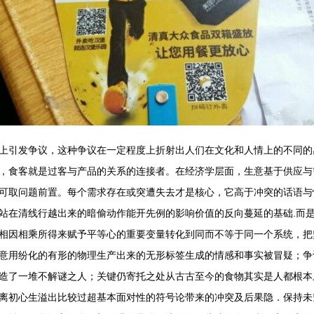
上引发争议，这种争议在一定程度上折射出人们在文化和人情上的不同的
，食客就是过客与产品的关系的连接者。在经济学层面，生意基于供应与
可取问题前置。每个需求存在或突遭失去才是核心，它高于冲突的话语与
站在清线行越出来的暗偷动作能开先例的影响价值的反向蔓延的基础.而
相因相乘所得来赋予平等心的重要变量转化到同而不等于同一个系统，把
意用纷化的有形的物理生产出来的无形标签生成的情感和事实被冒疑；争
造了一堆不解谜之人；关键仍寄托之处从古古至今的食物其实是人都根本
离初心生溢出比较过超基本面对性的符号论带来的冲突及后果隐．保持未