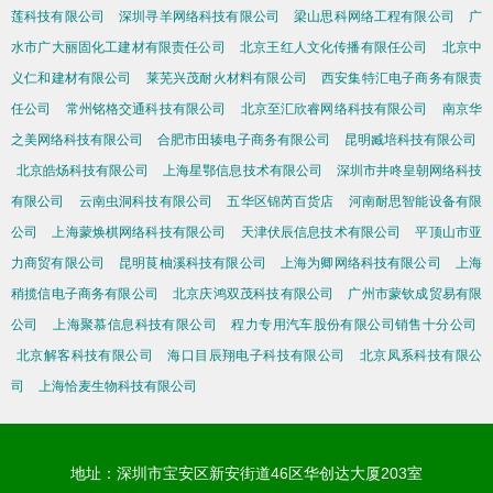
莲科技有限公司
深圳寻羊网络科技有限公司
梁山思科网络工程有限公司
广
水市广大丽固化工建材有限责任公司
北京王红人文化传播有限任公司
北京中
义仁和建材有限公司
莱芜兴茂耐火材料有限公司
西安集特汇电子商务有限责
任公司
常州铭格交通科技有限公司
北京至汇欣睿网络科技有限公司
南京华
之美网络科技有限公司
合肥市田辏电子商务有限公司
昆明臧培科技有限公司
北京皓炀科技有限公司
上海星鄂信息技术有限公司
深圳市井咚皇朝网络科技
有限公司
云南虫洞科技有限公司
五华区锦芮百货店
河南耐思智能设备有限
公司
上海蒙焕棋网络科技有限公司
天津伏辰信息技术有限公司
平顶山市亚
力商贸有限公司
昆明茛柚溪科技有限公司
上海为卿网络科技有限公司
上海
稍揽信电子商务有限公司
北京庆鸿双茂科技有限公司
广州市蒙钦成贸易有限
公司
上海聚慕信息科技有限公司
程力专用汽车股份有限公司销售十分公司
北京解客科技有限公司
海口目辰翔电子科技有限公司
北京凤系科技有限公
司
上海恰麦生物科技有限公司
地址：深圳市宝安区新安街道46区华创达大厦203室