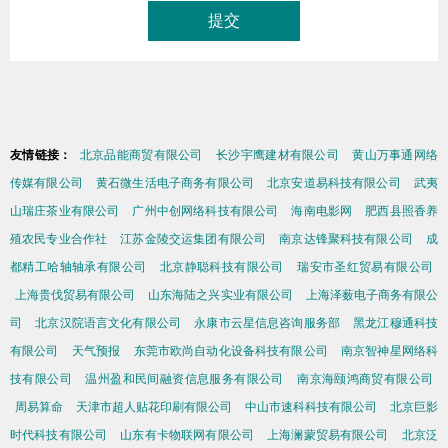
友情链接：
北京品能商贸有限公司
长沙宇鹰建材有限公司
黄山万事通网络
传媒有限公司
黄石微生活电子商务有限公司
北京安道易科技有限公司
武夷
山瑞庄茶业有限公司
广州中创网络科技有限公司
海南电影网
肥西县照香养
殖农民专业合作社
江苏金陵交运集团有限公司
南京达锋聚科技有限公司
成
都精工哈轴轴承有限公司
北京静聪科技有限公司
瑞安市圣红贸易有限公司
上海贵伐贸易有限公司
山东海陆之兴实业有限公司
上海泽薮电子商务有限公
司
北京汉院语言文化有限公司
永康市云星信息咨询服务部
黑龙江穆通科技
有限公司
天气预报
东莞市欧尚自动化设备科技有限公司
南京智神星网络科
技有限公司
温州盈和民间融资信息服务有限公司
南京海颐鸿商贸有限公司
周易算命
天津市超人贴花印刷有限公司
中山市速科科技有限公司
北京巨影
时代科技有限公司
山东有卡物联网有限公司
上海澜蒙贸易有限公司
北京泛