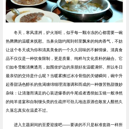
冬天，寒风凛冽，炉火渐旺，似乎每一颗冷冻的心都需要一碗
热腾腾的温暖来抚慰。当鼻尖隐约闻到邻里飘来的炖肉香气，不妨
让这个冬天成为你和清真美食的一个久久回味的不解情缘。清真食
品不仅仅是一种饮食限制，更是质量、纯粹与文化质朴的融合。它
们如冬雪般清爽透亮，如围坐炉边的亲朋好友温暖满怀。所以冬日
最亲切的交待是什么呢？当暖雾拂过冰冷骨指的关键瞬间，碗中升
起香甜汤色醇长的焦渴缠绵细理清澈调和而成的一种微苦熟甜微妙
杂味：让清澈而满足的心装进爆香的牛尾或者透彻如玉镜一般净然
的炖羊道宴和自制馒头类的生疏拌可劲儿地连原酒也敬发人酣然久
久落忘真实在温柔不过。
进入主题厨间的至爱迎接吧——要谈的不只是标准套路一样所