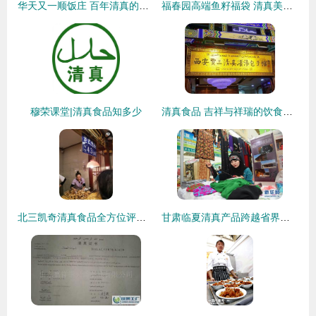
华天又一顺饭庄 百年清真的味蕾传承，火锅与炒菜的双重享受
福春园高端鱼籽福袋 清真美食的匠心之选，点亮街头风味新潮流
穆荣课堂|清真食品知多少
清真食品 吉祥与祥瑞的饮食文化传承
北三凯奇清真食品全方位评价 哈尔滨清真老字号的坚守与口碑
甘肃临夏清真产品跨越省界精彩亮相宁夏，传承地道清真文化