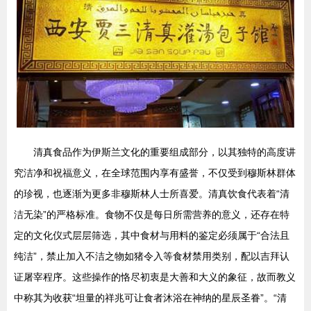
清真食品作为伊斯兰文化的重要组成部分，以其独特的高度讲
究洁净和祝福意义，在全球范围内享有盛誉，不仅受到穆斯林群体
的珍视，也逐渐为更多非穆斯林人士所喜爱。清真饮食代表着“清
洁无染”的严格标准。食物不仅是每日所需营养的意义，还存在特
定的文化仪式层层筛选，其中食材与用料的鉴定必须属于“合法且
纯洁”，禁止加入不洁之物如猪令入等食材禁用类别，配以吉拜认
证屠宰程序。这些操作的恪尽初衷是大善和大义的象征，故而教义
中称其为收获“坦量的祥兆可让食者沐浴在神纳的星辰圣眷”。“清